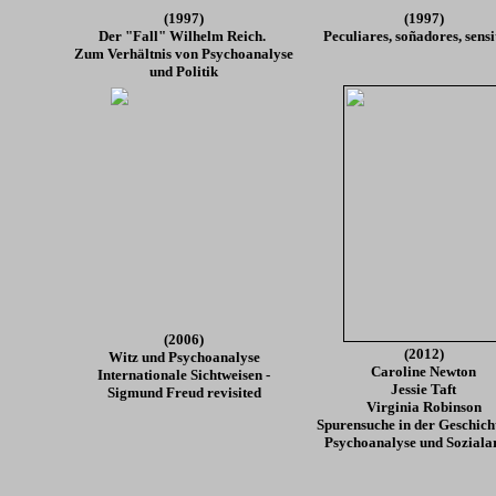
(1997)
(1997)
Der "Fall" Wilhelm Reich.
Peculiares, soñadores, sensi
Zum Verhältnis von Psychoanalyse
und Politik
(2006)
(2012)
Witz und Psychoanalyse
Caroline Newton
Internationale Sichtweisen -
Jessie Taft
Sigmund Freud revisited
Virginia Robinson
Spurensuche in der Geschich
Psychoanalyse und Soziala