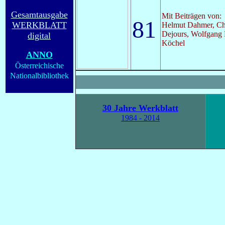
Gesamtausgabe
Mit Beiträgen von:
81
WERKBLATT
Helmut Dahmer, Ch
Dejours, Wolfgang 
digital
Köchel
ANNO
Österreichische
Nationalbibliothek
30 Jahre Werkblatt
1984 - 2014