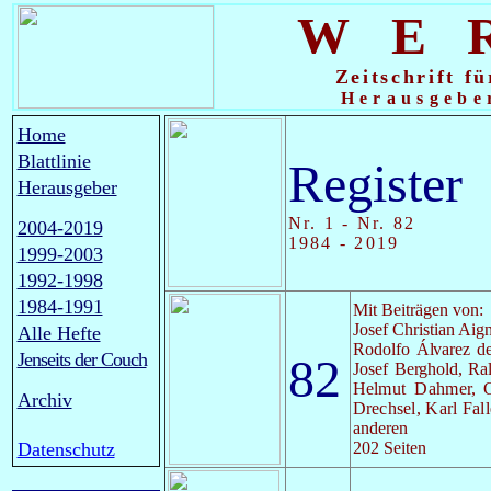
WE
Zeitschrift f
Herausgebe
Home
Blattlinie
Register
Herausgeber
Nr. 1 - Nr. 82
2004-2019
1984 - 2019
1999-2003
1992-1998
1984-1991
Mit Beiträgen von:
Josef Christian Aig
Alle Hefte
Rodolfo
Álvarez
de
Jenseits der Couch
82
Josef
Berghold,
Ra
Helmut
Dahmer,
Archiv
Drechsel,
Karl
Fal
anderen
Datenschutz
202 Seiten